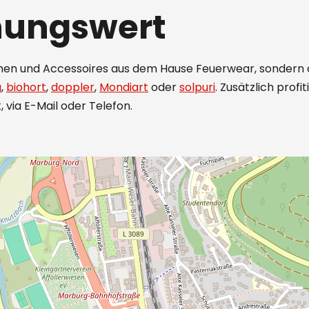
nungswert
hen und Accessoires aus dem Hause Feuerwear, sondern a
g
,
biohort
,
doppler
,
Mondiart
oder
solpuri
. Zusätzlich prof
 via E-Mail oder Telefon.