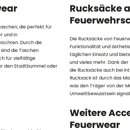
wear
Rucksäcke 
Feuerwehrs
aschen, die perfekt für
r und in
Die Rucksäcke von Feuerw
möchten. Durch die
Funktionalität und ästheti
 sind die Taschen
täglichen Einsatz und bie
 für vielfältige
und vieles mehr. Dank der 
ür den Stadtbummel oder
die Rucksäcke auch bei in
.
Rucksack ist durch das Mat
was den Träger von der Ma
Umweltbewusstsein signalis
Weitere Acc
Feuerwear