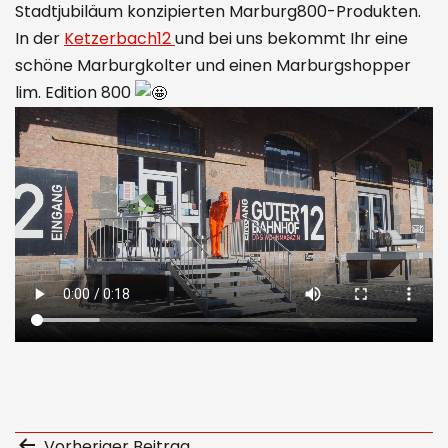
Stadtjubiläum konzipierten Marburg800-Produkten.
In der
Ketzerbach12
und bei uns bekommt Ihr eine
schöne Marburgkolter und einen Marburgshopper
lim. Edition 800
Beitragsnavigation
Vorheriger Beitrag