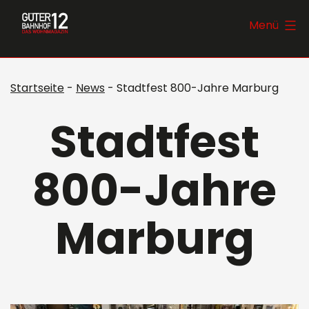
Zum
Güterbahnhof12
Menü
Inhalt
springen
Startseite
-
News
-
Stadtfest 800-Jahre Marburg
Stadtfest
800-Jahre
Marburg