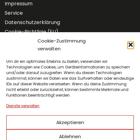
Impressum
Service
Datenschutzerklärung
Cookie-Richtlinie (EU)
Cookie-Zustimmung
Kontakt
verwalten
Um dir ein optimales Erlebnis zu bieten, verwenden wir
Technologien wie Cookies, um Geräteinformationen zu speichern
und/oder darauf zuzugreifen. Wenn du diesen Technologien
Neue Kasseler Straße 1-3
zustimmst, können wir Daten wie das Surfverhalten oder eindeutige
35039 Marburg
IDs auf dieser Website verarbeiten. Wenn du deine Zustimmung
nicht erteilst oder zurückziehst, können bestimmte Merkmale und
Funktionen beeinträchtigt werden.
Dienste verwalten
0 64 21-62 00 31 8
Akzeptieren
info(at)gueterbahnhof12.de
Ablehnen